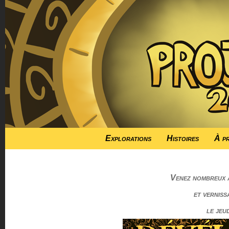
Explorations
Histoires
À p
Venez nombreux a
et verniss
le jeud